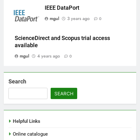
IEEE DataPort
mgul
3 years ago
0
ScienceDirect and Scopus trial access
available
mgul
4 years ago
0
Search
SEARCH
Helpful Links
Online catalogue