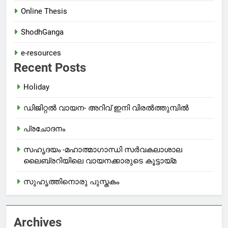
Online Thesis
ShodhGanga
e-resources
Recent Posts
Holiday
ഡിജിറ്റൽ വായന- അറിവ് ഇനി വിരൽത്തുമ്പിൽ
പ്രചോദനം
സഹൃദയം -മഹാത്മാഗാന്ധി സർവകലാശാല
ലൈബ്രറിയിലെ വായനക്കാരുടെ കൂട്ടായ്മ
സുഹൃത്തിനൊരു പുസ്തകം
Archives