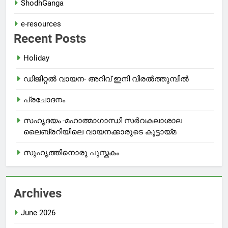
ShodhGanga
e-resources
Recent Posts
Holiday
ഡിജിറ്റൽ വായന- അറിവ് ഇനി വിരൽത്തുമ്പിൽ
പ്രചോദനം
സഹൃദയം -മഹാത്മാഗാന്ധി സർവകലാശാല
ലൈബ്രറിയിലെ വായനക്കാരുടെ കൂട്ടായ്മ
സുഹൃത്തിനൊരു പുസ്തകം
Archives
June 2026