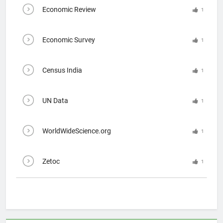
Economic Review
1
Economic Survey
1
Census India
1
UN Data
1
WorldWideScience.org
1
Zetoc
1