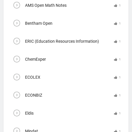
AMS Open Math Notes
1
Bentham Open
1
ERIC (Education Resources Information)
1
ChemExper
1
ECOLEX
1
ECONBIZ
1
Eldis
1
Mindat
1