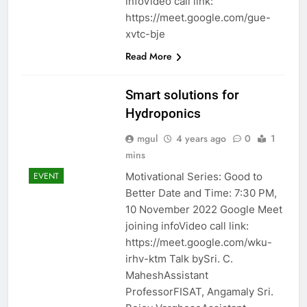
infoVideo call link:
https://meet.google.com/gue-
xvtc-bje
Read More
Smart solutions for
Hydroponics
mgul
4 years ago
0
1
mins
Motivational Series: Good to
EVENT
Better Date and Time: 7:30 PM,
10 November 2022 Google Meet
joining infoVideo call link:
https://meet.google.com/wku-
irhv-ktm Talk bySri. C.
MaheshAssistant
ProfessorFISAT, Angamaly Sri.