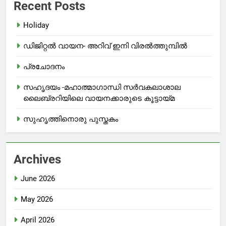
Recent Posts
Holiday
ഡിജിറ്റൽ വായന- അറിവ് ഇനി വിരൽത്തുമ്പിൽ
പ്രചോദനം
സഹൃദയം -മഹാത്മാഗാന്ധി സർവകലാശാല
ലൈബ്രറിയിലെ വായനക്കാരുടെ കൂട്ടായ്മ
സുഹൃത്തിനൊരു പുസ്തകം
Archives
June 2026
May 2026
April 2026