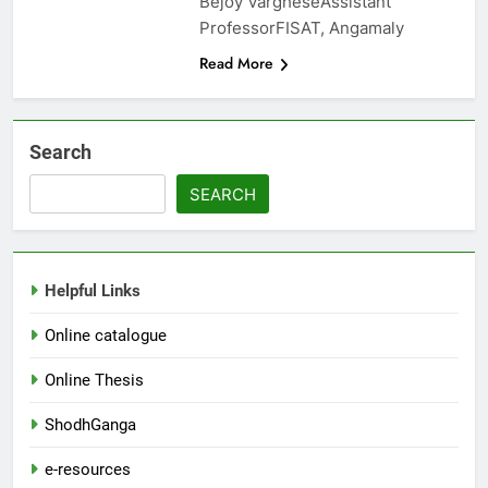
Bejoy VargheseAssistant
ProfessorFISAT, Angamaly
Read More
Search
SEARCH
Helpful Links
Online catalogue
Online Thesis
ShodhGanga
e-resources