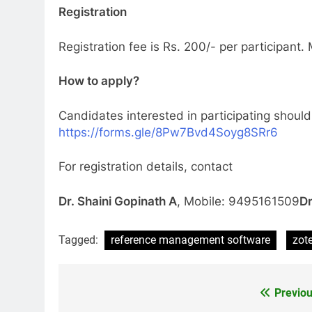
Registration
Registration fee is Rs. 200/- per participan
How to apply?
Candidates interested in participating should a
https://forms.gle/8Pw7Bvd4Soyg8SRr6
For registration details, contact
Dr. Shaini Gopinath A
, Mobile: 9495161509
Dr
Tagged:
reference management software
zot
Previou
Post