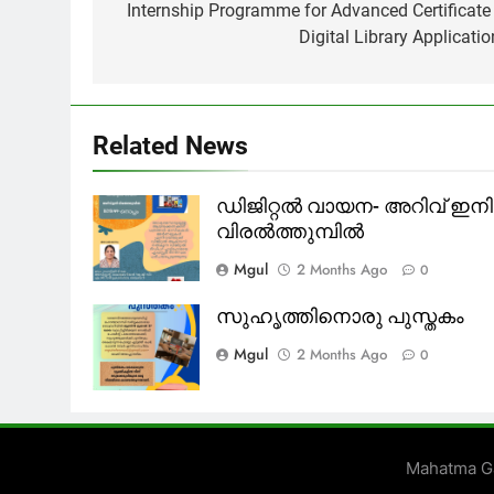
navigation
Internship Programme for Advanced Certificate 
Digital Library Applicatio
Related News
ഡിജിറ്റൽ വായന- അറിവ് ഇനി
വിരൽത്തുമ്പിൽ
Mgul
2 Months Ago
0
സുഹൃത്തിനൊരു പുസ്തകം
Mgul
2 Months Ago
0
Mahatma Ga