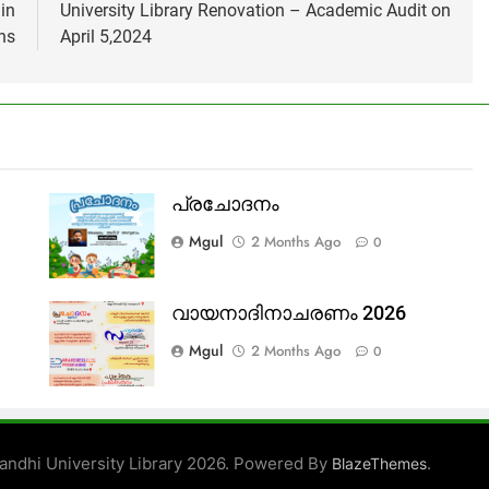
in
University Library Renovation – Academic Audit on
ns
April 5,2024
പ്രചോദനം
Mgul
2 Months Ago
0
വായനാദിനാചരണം 2026
Mgul
2 Months Ago
0
ndhi University Library 2026. Powered By
.
BlazeThemes