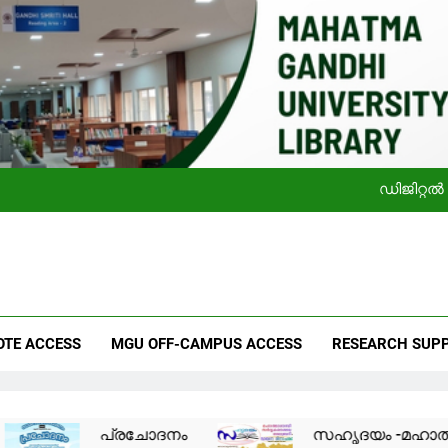
സഹൃദയം -മഹാത്മാഗാന്ധി സർവകലാശാല ലൈബ്രറ
ഡിജിറ്റൽ
സഹൃദയം -മഹാത്മാഗാന്ധി സർവകലാശാല ലൈബ്രറ
a Gandhi University Library
 Information Seekers
OTE ACCESS
MGU OFF-CAMPUS ACCESS
RESEARCH SUP
ഡിജിറ്റൽ
പ്രചോദനം
സഹൃദയം -മഹാത്മാഗാന്ധി