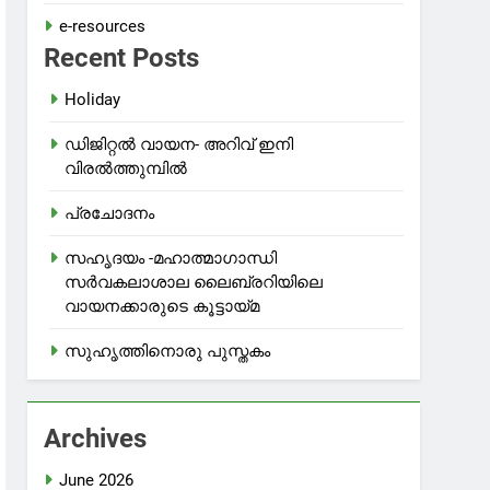
e-resources
Recent Posts
Holiday
ഡിജിറ്റൽ വായന- അറിവ് ഇനി
വിരൽത്തുമ്പിൽ
പ്രചോദനം
സഹൃദയം -മഹാത്മാഗാന്ധി
സർവകലാശാല ലൈബ്രറിയിലെ
വായനക്കാരുടെ കൂട്ടായ്മ
സുഹൃത്തിനൊരു പുസ്തകം
Archives
June 2026