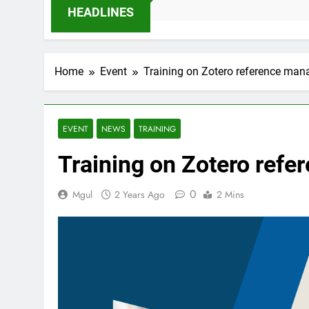
2 Months Ago
HEADLINES
Home
Event
Training on Zotero reference ma
EVENT
NEWS
TRAINING
Training on Zotero ref
0
Mgul
2 Years Ago
2 Mins