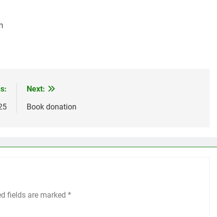
m
s:
Next:
25
Book donation
ed fields are marked
*