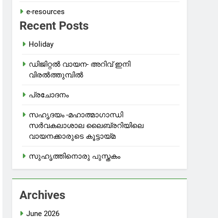
e-resources
Recent Posts
Holiday
ഡിജിറ്റൽ വായന- അറിവ് ഇനി
വിരൽത്തുമ്പിൽ
പ്രചോദനം
സഹൃദയം -മഹാത്മാഗാന്ധി
സർവകലാശാല ലൈബ്രറിയിലെ
വായനക്കാരുടെ കൂട്ടായ്മ
സുഹൃത്തിനൊരു പുസ്തകം
Archives
June 2026