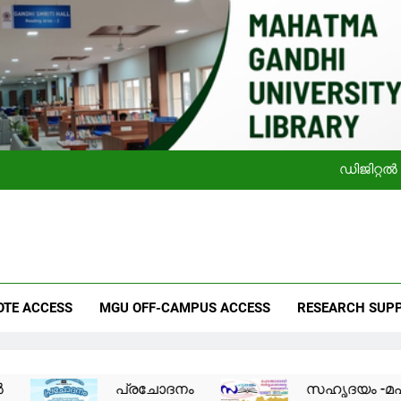
സഹൃദയം -മഹാത്മാഗാന്ധി സർവകലാശാല ലൈബ്രറ
ഡിജിറ്റൽ
സഹൃദയം -മഹാത്മാഗാന്ധി സർവകലാശാല ലൈബ്രറ
a Gandhi University Library
 Information Seekers
OTE ACCESS
MGU OFF-CAMPUS ACCESS
RESEARCH SUP
ഡിജിറ്റൽ
പ്രചോദനം
സഹൃദയം -മഹാത്മാഗാ