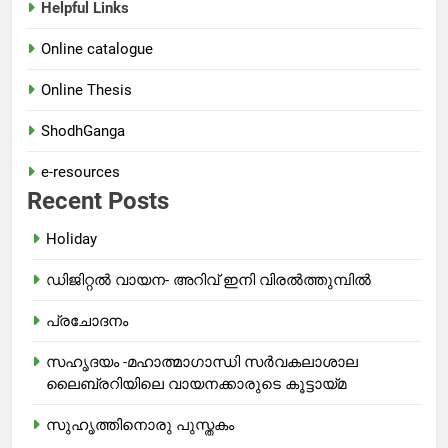
Helpful Links
Online catalogue
Online Thesis
ShodhGanga
e-resources
Recent Posts
Holiday
ഡിജിറ്റൽ വായന- അറിവ് ഇനി വിരൽത്തുമ്പിൽ
പ്രചോദനം
സഹൃദയം -മഹാത്മാഗാന്ധി സർവകലാശാല
ലൈബ്രറിയിലെ വായനക്കാരുടെ കൂട്ടായ്മ
സുഹൃത്തിനൊരു പുസ്തകം