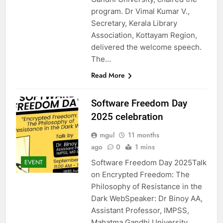
program. Dr Vimal Kumar V.,
Secretary, Kerala Library
Association, Kottayam Region,
delivered the welcome speech.
The…
Read More
Software Freedom Day
2025 celebration
mgul
11 months
ago
0
1 mins
Software Freedom Day 2025Talk
EVENT
on Encrypted Freedom: The
Philosophy of Resistance in the
Dark WebSpeaker: Dr Binoy AA,
Assistant Professor, IMPSS,
Mahatma Gandhi University.