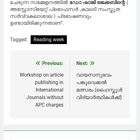
ചേരുന്ന സമ്മേളനത്തിൽ
ഡോ ഷാജി ജേക്കബിന്റെ
(
അസ്സോസിയേറ്റ് പ്രൊഫസർ ,കാലടി സംസ്കൃത
സർവ്വകലാശാല ) പ്രഭാഷണവും
ഉണ്ടായിരിക്കുന്നതാണ് .
Tagged:
Reading week
Previous:
Next:
Post
navigation
Workshop on article
വായനാനുഭവം
publishing in
പങ്കുവെക്കൽ
International
മത്സരം (ഹൈസ്കൂൾ
Journals without
വിദ്യാർത്ഥികൾക്ക്)
APC charges