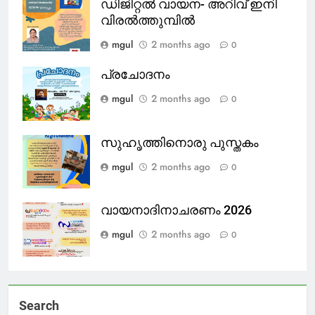
ഡിജിറ്റൽ വായന- അറിവ് ഇനി
വിരൽത്തുമ്പിൽ
mgul
2 months ago
0
പ്രചോദനം
mgul
2 months ago
0
സുഹൃത്തിനൊരു പുസ്തകം
mgul
2 months ago
0
വായനാദിനാചരണം 2026
mgul
2 months ago
0
Search