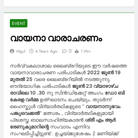
EVENT
വായനാ വാരാചരണം
0
Mgul
4 Years Ago
1 Min
സർവ്വകലാശാല ലൈബ്രറിയുടെ ഈ വർഷത്തെ
വായനാവാരാചരണ പരിപാടികൾ
2022 ജൂൺ 19
മുതൽ 25
വരെ ലൈബ്രറിയിൽ നടത്തുന്നു.
ഔദ്യോഗിക പരിപാടികൾ
ജൂൺ 23 വ്യാഴാഴ്ച
രാവിലെ 10 .30
നു സിൻഡിക്കേറ്റ് അംഗം
ഡോ ബി
കേരള വർമ്മ
ഉത്‌ഘാടനം ചെയ്യും. തുടർന്ന്
ഹൈസ്കൂൾ വിദ്യാർത്ഥികളുടെ “
വായനാനുഭവം
പങ്കുവെക്കൽ
” മത്സരം , വിദ്യാർത്ഥികളുമായി
പ്രശസ്ത ബാലസാഹിത്യകാരൻ
ശ്രീ എം ആർ
രേണുകുമാറിന്റെ
സംവാദം എന്നിവ
സംഘടിപ്പിച്ചിട്ടുണ്ട് . ഉച്ചയ്ക്കുശേഷം 2 മണിയ്ക്ക്