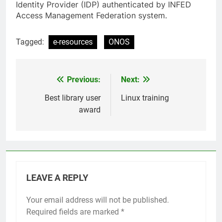
Identity Provider (IDP) authenticated by INFED
Access Management Federation system.
Tagged:
e-resources
ONOS
Previous:
Next:
Post
navigation
Best library user
Linux training
award
LEAVE A REPLY
Your email address will not be published.
Required fields are marked
*