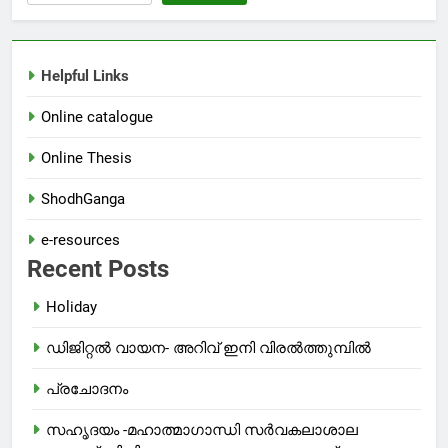
Helpful Links
Online catalogue
Online Thesis
ShodhGanga
e-resources
Recent Posts
Holiday
ഡിജിറ്റൽ വായന- അറിവ് ഇനി വിരൽത്തുമ്പിൽ
പ്രചോദനം
സഹൃദയം -മഹാത്മാഗാന്ധി സർവകലാശാല