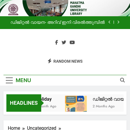
ലൈബ്രറിയിലെ വായനക്കാരുടെ കൂട്ടായ്മ
Skip
to
Holiday
content
ഡിജിറ്റൽ വായന- അറിവ് ഇനി വിരൽത്തുമ്പിൽ
പ്രചോദനം
സഹൃദയം -മഹാത്മാഗാന്ധി സർവകലാശാല
ലൈബ്രറിയിലെ വായനക്കാരുടെ കൂട്ടായ്മ
Mahatma
Haven For Information
Holiday
RANDOM NEWS
Gandhi
Seekers
ഡിജിറ്റൽ വായന- അറിവ് ഇനി വിരൽത്തുമ്പിൽ
University
MENU
പ്രചോദനം
Library
Holiday
ഡിജിറ്റൽ വായന- 
സഹൃദയം -മഹാത്മാഗാന്ധി സർവകലാശാല
HEADLINES
ലൈബ്രറിയിലെ വായനക്കാരുടെ കൂട്ടായ്മ
1 Month Ago
2 Months Ago
Home
Uncategorized