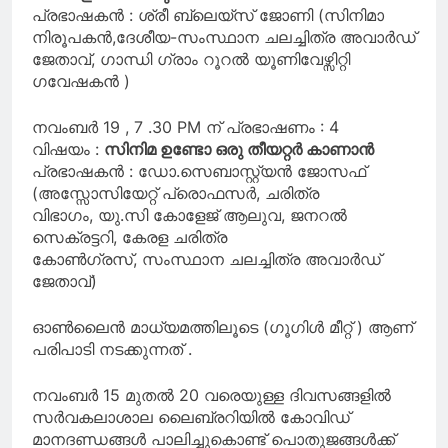
പ്രഭാഷകൻ : ശ്രീ ബ്ലെയ്സ് ജോണി (സിനിമാ
നിരൂപകൻ,ദേശീയ-സംസ്ഥാന ചലച്ചിത്ര അവാർഡ്
ജേതാവ്, ഗാന്ധി ഗ്രാം റൂറൽ യൂണിവേഴ്സിറ്റി
ഗവേഷകൻ )
നവംബർ 19 , 7 .30 PM ന് പ്രഭാഷണം : 4
വിഷയം :
സിനിമ ഉണ്ടോ ഒരു തീയറ്റർ കാണാൻ
പ്രഭാഷകൻ : ഡോ.സെബാസ്റ്റ്യൻ ജോസഫ്
(അസ്സോസിയേറ്റ് പ്രൊഫസർ, ചരിത്ര
വിഭാഗം, യു.സി കോളേജ് ആലുവ, ജനറൽ
സെക്രട്ടറി, കേരള ചരിത്ര
കോൺഗ്രസ്, സംസ്ഥാന ചലച്ചിത്ര അവാർഡ്
ജേതാവ്)
ഓൺലൈൻ മാധ്യമത്തിലൂടെ (ഗൂഗിൾ മീറ്റ് ) ആണ്
പരിപാടി നടക്കുന്നത് .
നവംബർ 15 മുതൽ 20 വരെയുള്ള ദിവസങ്ങളിൽ
സർവകലാശാല ലൈബ്രറിയിൽ കോവിഡ്
മാനദണ്ഡങ്ങൾ പാലിച്ചുകൊണ്ട് പൊതുജങ്ങൾക്ക്