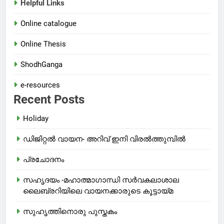
Helpful Links
Online catalogue
Online Thesis
ShodhGanga
e-resources
Recent Posts
Holiday
ഡിജിറ്റൽ വായന- അറിവ് ഇനി വിരൽത്തുമ്പിൽ
പ്രചോദനം
സഹൃദയം -മഹാത്മാഗാന്ധി സർവകലാശാല
ലൈബ്രറിയിലെ വായനക്കാരുടെ കൂട്ടായ്മ
സുഹൃത്തിനൊരു പുസ്തകം