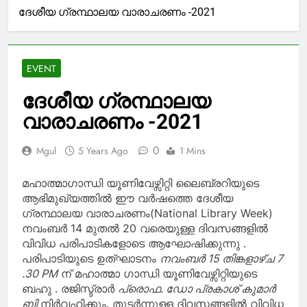
ദേശീയ ഗ്രന്ഥാലയ വാരാചരണം -2021
EVENT
ദേശീയ ഗ്രന്ഥാലയ
വാരാചരണം -2021
0
Mgul
5 Years Ago
1 Mins
മഹാത്മാഗാന്ധി യൂണിവേഴ്സിറ്റി ലൈബ്രറിയുടെ
ആഭിമുഖ്യത്തിൽ ഈ വർഷത്തെ ദേശീയ
ഗ്രന്ഥാലയ വാരാചരണം(National Library Week)
നവംബർ 14 മുതൽ 20 വരെയുള്ള ദിവസങ്ങളിൽ
വിവിധ പരിപാടികളോടെ ആഘോഷിക്കുന്നു .
പരിപാടിയുടെ ഉത്ഘാടനം
നവംബർ 15 തിങ്കളാഴ്ച 7
.30 PM
ന് മഹാത്മാ ഗാന്ധി യൂണിവേഴ്സിറ്റിയുടെ
ബഹു . രജിസ്ട്രാർ
പ്രൊഫ. ഡോ പ്രകാശ് കുമാർ
ബി
നിർവഹിക്കും. തുടർന്നുള്ള ദിവസങ്ങളിൽ വിവിധ