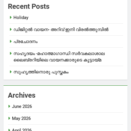
Recent Posts
Holiday
ഡിജിറ്റൽ വായന- അറിവ് ഇനി വിരൽത്തുമ്പിൽ
പ്രചോദനം
സഹൃദയം -മഹാത്മാഗാന്ധി സർവകലാശാല
ലൈബ്രറിയിലെ വായനക്കാരുടെ കൂട്ടായ്മ
സുഹൃത്തിനൊരു പുസ്തകം
Archives
June 2026
May 2026
April 2026