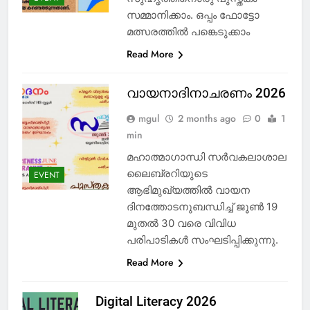
സമ്മാനിക്കാം. ഒപ്പം ഫോട്ടോ
മത്സരത്തിൽ പങ്കെടുക്കാം
Read More
വായനാദിനാചരണം 2026
mgul
2 months ago
0
1
min
മഹാത്മാഗാന്ധി സർവകലാശാല
ലൈബ്രറിയുടെ
EVENT
ആഭിമുഖ്യത്തിൽ വായന
ദിനത്തോടനുബന്ധിച്ച് ജൂൺ 19
മുതൽ 30 വരെ വിവിധ
പരിപാടികൾ സംഘടിപ്പിക്കുന്നു.
Read More
Digital Literacy 2026