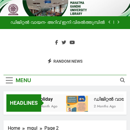
ലൈബ്രറിയിലെ വായനക്കാരുടെ കൂട്ടായ്മ
Skip
to
Holiday
content
ഡിജിറ്റൽ വായന- അറിവ് ഇനി വിരൽത്തുമ്പിൽ
പ്രചോദനം
സഹൃദയം -മഹാത്മാഗാന്ധി സർവകലാശാല
ലൈബ്രറിയിലെ വായനക്കാരുടെ കൂട്ടായ്മ
Mahatma
Haven For Information
Holiday
RANDOM NEWS
Gandhi
Seekers
ഡിജിറ്റൽ വായന- അറിവ് ഇനി വിരൽത്തുമ്പിൽ
University
MENU
പ്രചോദനം
Library
Holiday
ഡിജിറ്റൽ വായന-
സഹൃദയം -മഹാത്മാഗാന്ധി സർവകലാശാല
HEADLINES
ലൈബ്രറിയിലെ വായനക്കാരുടെ കൂട്ടായ്മ
1 Month Ago
2 Months Ago
Home
mgul
Page 2