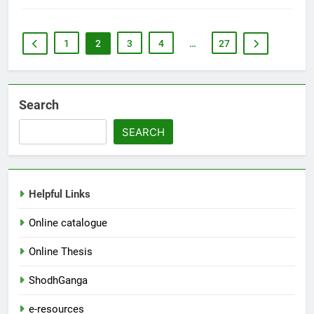
1
2
3
4
…
27
Search
SEARCH
Helpful Links
Online catalogue
Online Thesis
ShodhGanga
e-resources