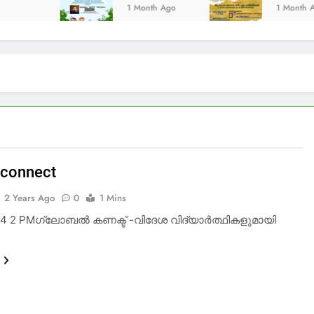
സഹൃദയം -മഹാത്മാഗാന്ധി സർവകലാശാല ലൈബ്രറ
1 Month Ago
1 Month Ago
 connect
2 Years Ago
0
1 Mins
24 2 PMഗ്ലോബൽ കണക്ട് -വിദേശ വിദ്യാർത്ഥികളുമായി