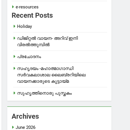
e-resources
Recent Posts
Holiday
ഡിജിറ്റൽ വായന- അറിവ് ഇനി
വിരൽത്തുമ്പിൽ
പ്രചോദനം
സഹൃദയം -മഹാത്മാഗാന്ധി
സർവകലാശാല ലൈബ്രറിയിലെ
വായനക്കാരുടെ കൂട്ടായ്മ
സുഹൃത്തിനൊരു പുസ്തകം
Archives
June 2026