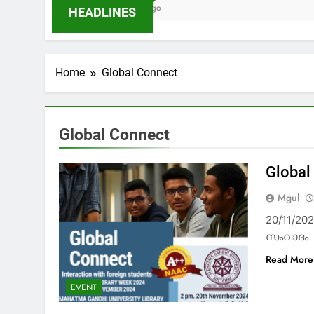
1 Month Ago
HEADLINES
Home
Global Connect
Global Connect
Global
Mgul
20/11/20
സംവാദം
Read More
EVENT