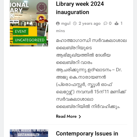
Library week 2024
inauguration
mgul
2 years ago
0
1
mins
EVENT
മഹാത്മാഗാന്ധി സർവകലാശാല
UNCATEGORIZED
ലൈബ്രറിയുടെ
ആഭിമുഖ്യത്തിൽ ദേശീയ
ലൈബ്രറി വാരം
ആചരിക്കുന്നു.ഉദ്ഘാടനം – Dr.
അജു കെ.നാരായണൻ
(പ്രൊഫസ്സർ, സ്കൂൾ ഓഫ്
ലെറ്റേഴ്സ് ) നവമ്പർ 15ന് 11 മണിക്ക്
സർവകലാശാലാ
ലൈബ്രറിയിൽ നിർവഹിക്കും.
Read More
Contemporary Issues in