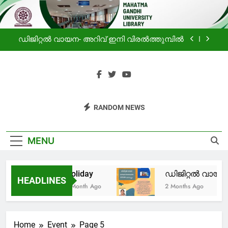
ലൈബ്രറിയിലെ വായനക്കാരുടെ കൂട്ടായ്മ
Skip
to
Holiday
content
ഡിജിറ്റൽ വായന- അറിവ് ഇനി വിരൽത്തുമ്പിൽ
പ്രചോദനം
സഹൃദയം -മഹാത്മാഗാന്ധി സർവകലാശാല
ലൈബ്രറിയിലെ വായനക്കാരുടെ കൂട്ടായ്മ
Mahatma
Haven For Information
Holiday
RANDOM NEWS
Gandhi
Seekers
ഡിജിറ്റൽ വായന- അറിവ് ഇനി വിരൽത്തുമ്പിൽ
University
MENU
പ്രചോദനം
Library
Holiday
ഡിജിറ്റൽ വായന-
സഹൃദയം -മഹാത്മാഗാന്ധി സർവകലാശാല
HEADLINES
ലൈബ്രറിയിലെ വായനക്കാരുടെ കൂട്ടായ്മ
1 Month Ago
2 Months Ago
Home
Event
Page 5