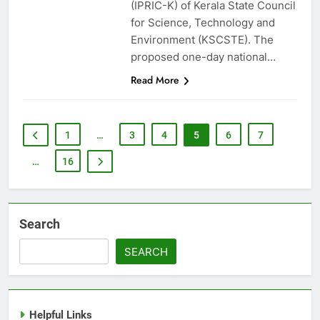
(IPRIC-K) of Kerala State Council
for Science, Technology and
Environment (KSCSTE). The
proposed one-day national…
Read More
1
…
3
4
5
6
7
…
16
Search
SEARCH
Helpful Links