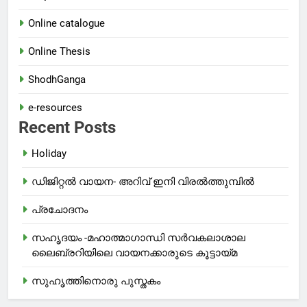
Online catalogue
Online Thesis
ShodhGanga
e-resources
Recent Posts
Holiday
ഡിജിറ്റൽ വായന- അറിവ് ഇനി വിരൽത്തുമ്പിൽ
പ്രചോദനം
സഹൃദയം -മഹാത്മാഗാന്ധി സർവകലാശാല
ലൈബ്രറിയിലെ വായനക്കാരുടെ കൂട്ടായ്മ
സുഹൃത്തിനൊരു പുസ്തകം